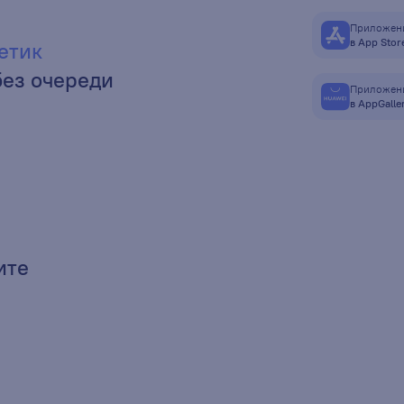
Приложени
в App Stor
етик
без очереди
Приложени
в AppGalle
ите