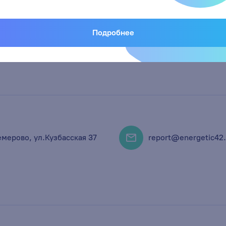
Подробнее
емерово, ул.Кузбасская 37
report@energetic42.