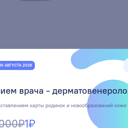
30 АВГУСТА 2026
ием врача - дерматовенероло
 приём
онлайн
Записаться
оставлением карты родинок и новообразований кожи
 000₽
1₽