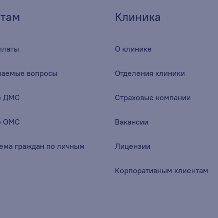
там
Клиника
платы
О клинике
аваемые вопросы
Отделения клиники
о ДМС
Страховые компании
о ОМС
Вакансии
ема граждан по личным
Лицензии
Корпоративным клиентам