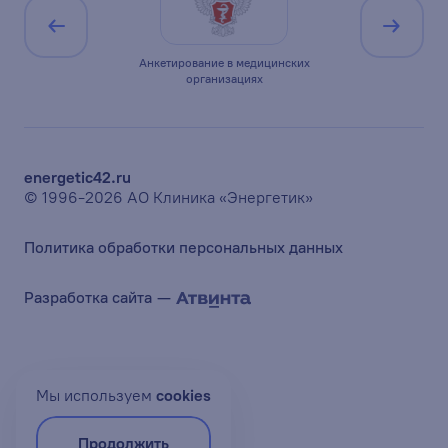
ицирована по
Анкетирование в медицинских
Минист
1
организациях
Ро
energetic42.ru
© 1996-2026 АО Клиника «Энергетик»
Политика обработки персональных данных
Разработка сайта —
Мы используем
сookies
Продолжить