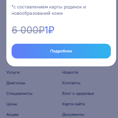
*с составлением карты родинок и
report@energetic42.ru
новообразований кожи
6 000₽
1₽
Страницы
в социальных сетях
Подробнее
Услуги
Услуги
Новости
Диагнозы
Контакты
Специалисты
Блог о здоровье
Цены
Карта сайта
Акции
Документы