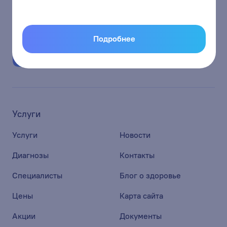
report@energetic42.ru
Подробнее
Страницы
в социальных сетях
Услуги
Услуги
Новости
Диагнозы
Контакты
Специалисты
Блог о здоровье
Цены
Карта сайта
Акции
Документы