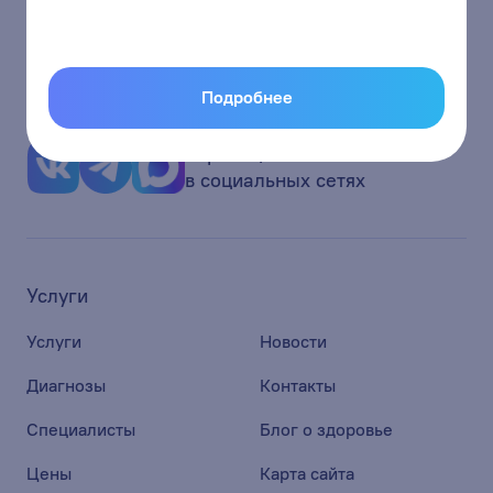
г.Кемерово, ул.Кузбасская 37
report@energetic42.ru
Подробнее
Страницы
в социальных сетях
Услуги
Услуги
Новости
Диагнозы
Контакты
Специалисты
Блог о здоровье
Цены
Карта сайта