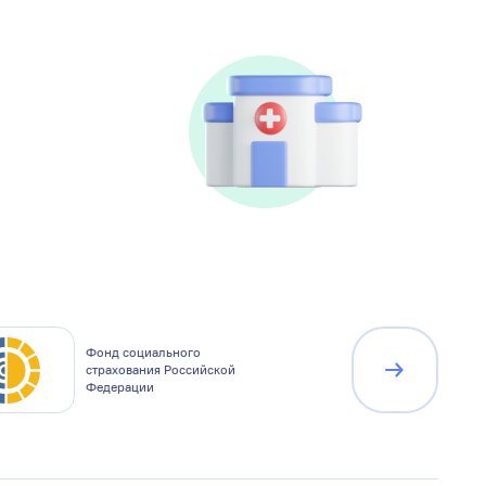
Фонд социального
Государств
страхования Российской
программа
Федерации
Россия»