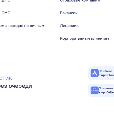
о ДМС
Страховые компании
о ОМС
Вакансии
ема граждан по личным
Лицензии
Корпоративным клиентам
Приложени
в App Stor
етик
без очереди
Приложени
в AppGalle