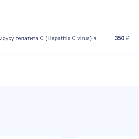
русу гепатита C (Hepatitis C virus) в
350
₽