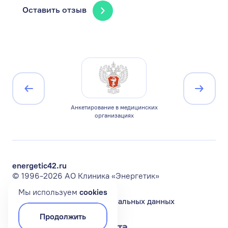
Оставить отзыв
ицирована по
Анкетирование в медицинских
Минист
1
организациях
Ро
energetic42.ru
© 1996-2026 АО Клиника «Энергетик»
Мы используем
сookies
Политика обработки персональных данных
Продолжить
Разработка сайта —