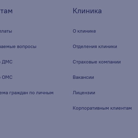
там
Клиника
платы
О клинике
аваемые вопросы
Отделения клиники
о ДМС
Страховые компании
о ОМС
Вакансии
ема граждан по личным
Лицензии
Корпоративным клиентам