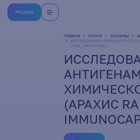
Услуги
ГЛАВНАЯ
УСЛУГИ
АНАЛИЗЫ
А
ИССЛЕДОВАНИЕ УРОВНЯ АНТИТЕЛ К 
(F352, IMMUNOCAP))
ИССЛЕДОВА
АНТИГЕНАМ
ХИМИЧЕСКО
(АРАХИС RAR
IMMUNOCAP