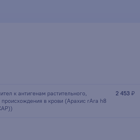
ител к антигенам растительного,
2 453
₽
 происхождения в крови (Арахис rAra h8
CAP))