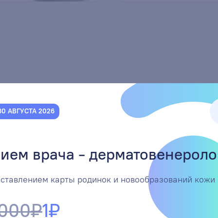
30 АВГУСТА 2026
ием врача - дерматовенероло
 приём
онлайн
Записаться
оставлением карты родинок и новообразований кожи
 000₽
1₽