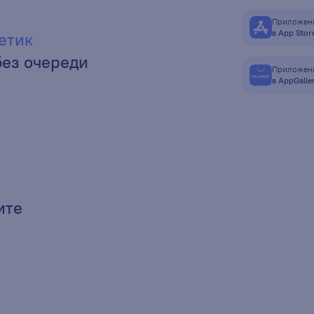
Приложени
в App Stor
етик
без очереди
Приложени
в AppGalle
ите