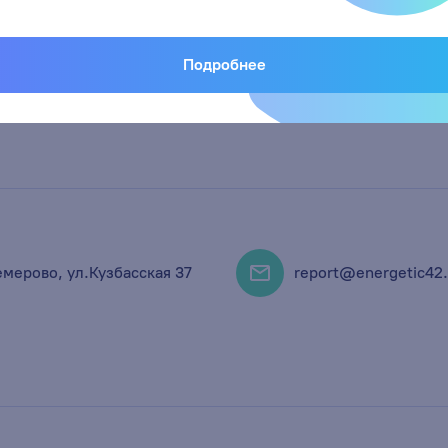
Подробнее
емерово, ул.Кузбасская 37
report@energetic42.