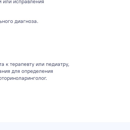
и или исправления
ьного диагноза.
та к
терапевту
или
педиатру
,
ания для определения
оториноларинголог
.