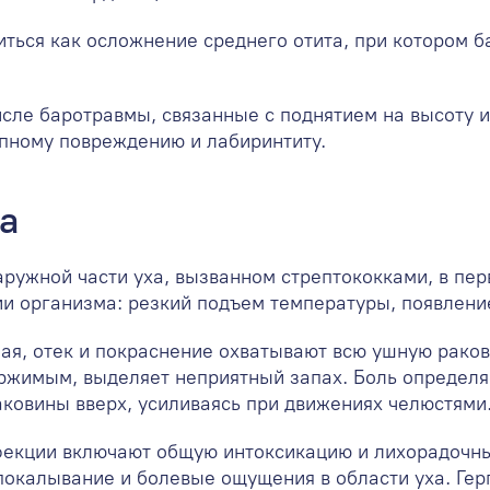
иться как осложнение среднего отита, при котором б
исле баротравмы, связанные с поднятием на высоту и
епному повреждению и лабиринтиту.
а
ружной части уха, вызванном стрептококками, в пе
и организма: резкий подъем температуры, появление
ая, отек и покраснение охватывают всю ушную рако
жимым, выделяет неприятный запах. Боль определя
аковины вверх, усиливаясь при движениях челюстями
фекции включают общую интоксикацию и лихорадочны
покалывание и болевые ощущения в области уха. Ге