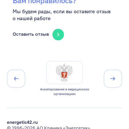
Вам понравилось?
Мы будем рады, если вы оставите отзыв
о нашей работе
Оставить отзыв
ицирована по
Анкетирование в медицинских
Минист
1
организациях
Ро
energetic42.ru
© 1996-2026 АО Клиника «Энергетик»