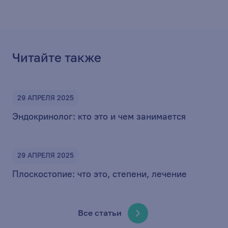
Читайте также
29 АПРЕЛЯ 2025
ДЕТСКАЯ ЭНДОКРИНОЛОГИЯ
ЭНДОКРИНОЛОГИЯ
Эндокринолог: кто это и чем занимается
29 АПРЕЛЯ 2025
МЕДИЦИНСКИЙ МАССАЖ
ТЕРАПИЯ
ТРАВМАТОЛОГИЯ И ОРТОПЕДИЯ
Плоскостопие: что это, степени, лечение
Все статьи