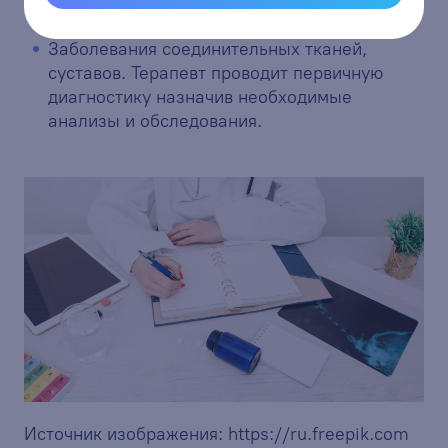
назначить соответствующее лечение.
Заболевания соединительных тканей,
суставов. Терапевт проводит первичную
диагностику назначив необходимые
анализы и обследования.
Источник изображения:
https://ru.freepik.com