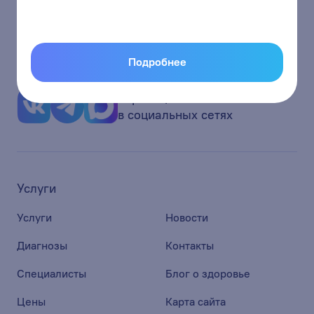
г.Кемерово, ул.Кузбасская 37
report@energetic42.ru
Подробнее
Страницы
в социальных сетях
Услуги
Услуги
Новости
Диагнозы
Контакты
Специалисты
Блог о здоровье
Цены
Карта сайта