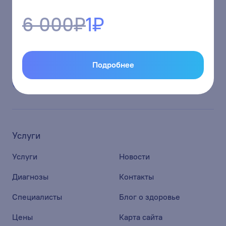
г.Кемерово, ул.Кузбасская 37
6 000₽
1₽
report@energetic42.ru
Подробнее
Страницы
в социальных сетях
Услуги
Услуги
Новости
Диагнозы
Контакты
Специалисты
Блог о здоровье
Цены
Карта сайта