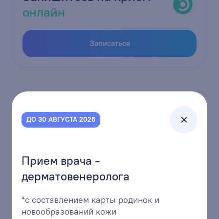
онлайн
Записаться
ДО 30 АВГУСТА 2026
Прием врача -
дерматовенеролога
+7 (3842) 68-01-11
единая многоканальная линия
*с составлением карты родинок и
новообразований кожи