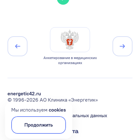
ицирована по
Анкетирование в медицинских
Минист
1
организациях
Ро
energetic42.ru
© 1996-2026 АО Клиника «Энергетик»
Мы используем
сookies
Политика обработки персональных данных
Продолжить
Разработка сайта —