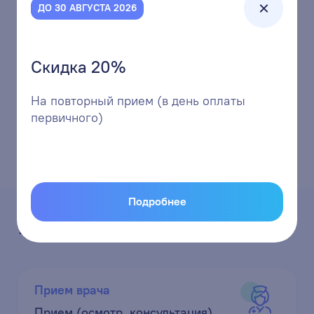
рекомендации врача. Если причиной диареи
ДО 30 АВГУСТА 2026
являются инфекции, врач может назначить
антибактериальную или антипаразитарную
терапию. В случае тяжелой или хронической
Скидка 20%
диареи необходима консультация специалиста
для проведения более подробного
На повторный прием (в день оплаты
обследования и выбора оптимального лечения.
первичного)
Подробнее
Услуги
Прием врача
Прием (осмотр, консультация)