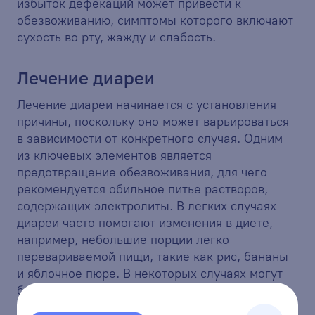
избыток дефекаций может привести к
обезвоживанию, симптомы которого включают
сухость во рту, жажду и слабость.
Лечение диареи
Лечение диареи начинается с установления
причины, поскольку оно может варьироваться
в зависимости от конкретного случая. Одним
из ключевых элементов является
предотвращение обезвоживания, для чего
рекомендуется обильное питье растворов,
содержащих электролиты. В легких случаях
диареи часто помогают изменения в диете,
например, небольшие порции легко
перевариваемой пищи, такие как рис, бананы
и яблочное пюре. В некоторых случаях могут
быть назначены противодиарейные
препараты, такие как лоперамид, но только по