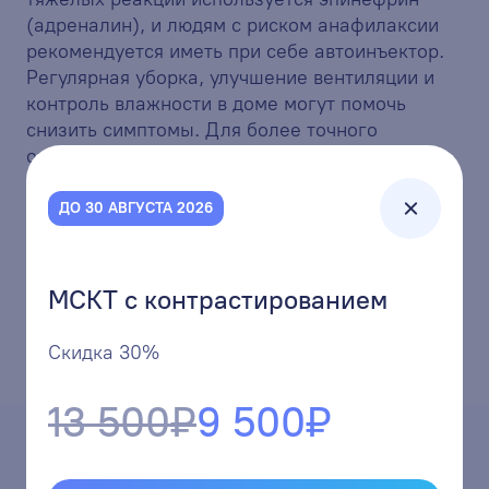
(адреналин), и людям с риском анафилаксии
рекомендуется иметь при себе автоинъектор.
Регулярная уборка, улучшение вентиляции и
контроль влажности в доме могут помочь
снизить симптомы. Для более точного
определения аллергенов и подбора лечения
рекомендуется обратиться к врачу и вести
дневник симптомов.
ДО 30 АВГУСТА 2026
МСКТ с контрастированием
Скидка 30%
13 500₽
9 500₽
Услуги